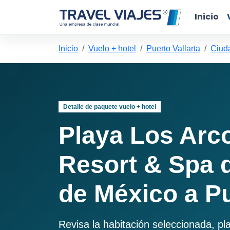
Inicio
Inicio
Vuelo + hotel
Puerto Vallarta
Ciuda
Detalle de paquete vuelo + hotel
Playa Los Arc
Resort & Spa 
de México a Pu
Revisa la habitación seleccionada, pl