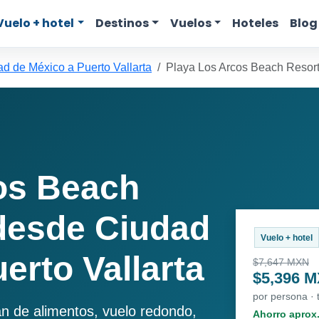
Vuelo + hotel
Destinos
Vuelos
Hoteles
Blog
d de México a Puerto Vallarta
Playa Los Arcos Beach Resor
os Beach
desde Ciudad
Vuelo + hotel
erto Vallarta
$7,647 MXN
$5,396 
por persona ·
an de alimentos, vuelo redondo,
Ahorro aprox