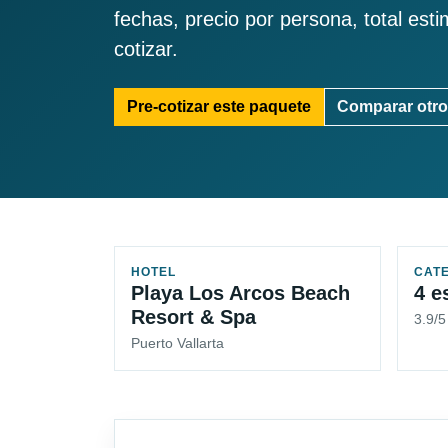
fechas, precio por persona, total est
cotizar.
Pre-cotizar este paquete
Comparar otro
HOTEL
CAT
Playa Los Arcos Beach
4 e
Resort & Spa
3.9/
Puerto Vallarta