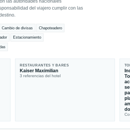
con las autoridades nacionales
ponsabilidad del viajero cumplir con las
destino.
Cambio de divisas
Chapoteadero
ador
Estacionamiento
adas
RESTAURANTES Y BARES
TO
Kaiser Maximilian
In
3 referencias del hotel
To
ac
se
pa
pl
am
do
Con