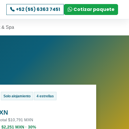
+52 (55) 6363 7451
Cotizar paquete
t & Spa
Solo alojamiento
4 estrellas
MXN
 total $10,791 MXN
. $2,251 MXN · 30%