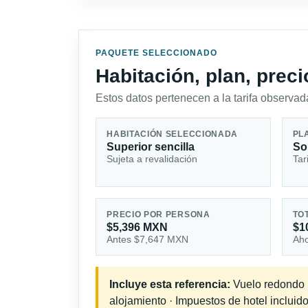
PAQUETE SELECCIONADO
Habitación, plan, prec
Estos datos pertenecen a la tarifa observada
HABITACIÓN SELECCIONADA
PL
Superior sencilla
So
Sujeta a revalidación
Tar
PRECIO POR PERSONA
TO
$5,396 MXN
$1
Antes $7,647 MXN
Aho
Incluye esta referencia:
Vuelo redondo in
alojamiento · Impuestos de hotel incluid