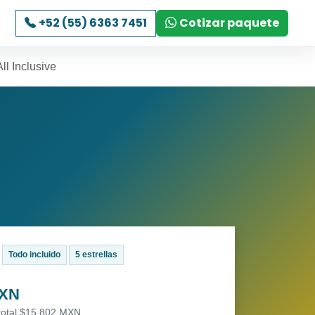
+52 (55) 6363 7451
Cotizar paquete
ll Inclusive
Todo incluido
5 estrellas
MXN
 total $15,802 MXN