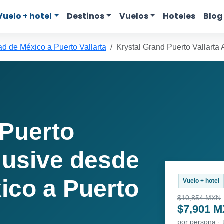
Vuelo + hotel
Destinos
Vuelos
Hoteles
Blog
d de México a Puerto Vallarta
Krystal Grand Puerto Vallarta A
 Puerto
clusive desde
ico a Puerto
Vuelo + hotel
$10,854 MXN
$7,901 
por persona ·