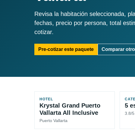
Revisa la habitación seleccionada, pl
fechas, precio por persona, total est
cotizar.
Pre-cotizar este paquete
Comparar otro
HOTEL
CAT
Krystal Grand Puerto
5 e
Vallarta All Inclusive
3.8/
Puerto Vallarta