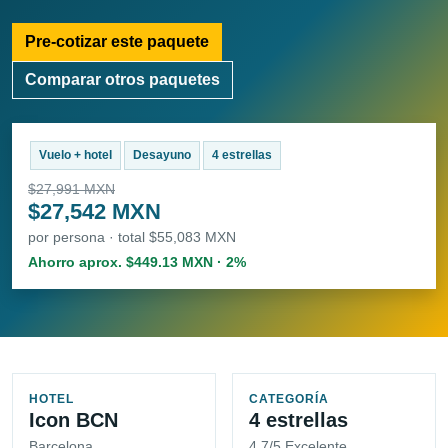
Pre-cotizar este paquete
Comparar otros paquetes
Vuelo + hotel
Desayuno
4 estrellas
$27,991 MXN
$27,542 MXN
por persona · total $55,083 MXN
Ahorro aprox. $449.13 MXN · 2%
HOTEL
CATEGORÍA
Icon BCN
4 estrellas
Barcelona
4.7/5 Excelente