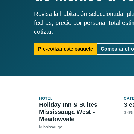
Revisa la habitación seleccionada, pl
fechas, precio por persona, total est
cotizar.
Pre-cotizar este paquete
Comparar otro
HOTEL
CAT
Holiday Inn & Suites
3 e
Mississauga West -
3.6/
Meadowvale
Mississauga