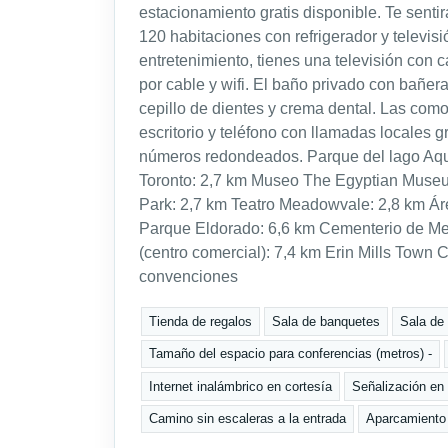
estacionamiento gratis disponible. Te senti
120 habitaciones con refrigerador y televi
entretenimiento, tienes una televisión con c
por cable y wifi. El baño privado con bañe
cepillo de dientes y crema dental. Las com
escritorio y teléfono con llamadas locales g
números redondeados. Parque del lago Aqu
Toronto: 2,7 km Museo The Egyptian Muse
Park: 2,7 km Teatro Meadowvale: 2,8 km Á
Parque Eldorado: 6,6 km Cementerio de M
(centro comercial): 7,4 km Erin Mills Town 
convenciones
Tienda de regalos
Sala de banquetes
Sala de
Tamaño del espacio para conferencias (metros) -
Internet inalámbrico en cortesía
Señalización en b
Camino sin escaleras a la entrada
Aparcamiento 