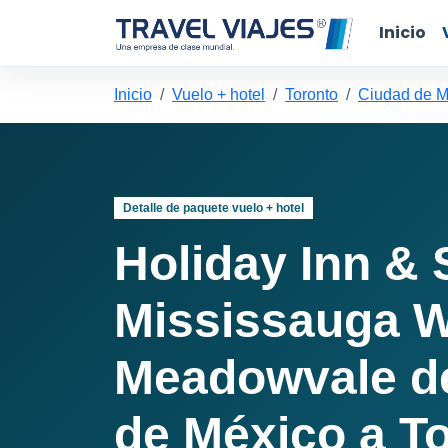
Inicio
Inicio
Vuelo + hotel
Toronto
Ciudad de M
Detalle de paquete vuelo + hotel
Holiday Inn & 
Mississauga W
Meadowvale d
de México a T