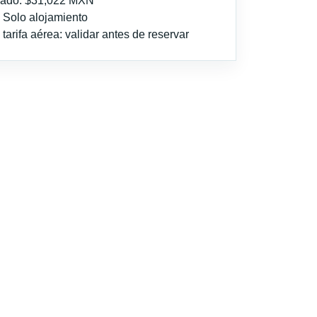
imado: $31,022 MXN
: Solo alojamiento
tarifa aérea: validar antes de reservar