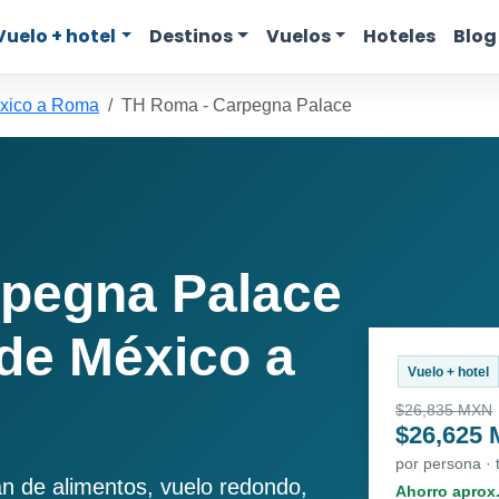
Vuelo + hotel
Destinos
Vuelos
Hoteles
Blog
xico a Roma
TH Roma - Carpegna Palace
pegna Palace
de México a
Vuelo + hotel
$26,835 MXN
$26,625
por persona ·
an de alimentos, vuelo redondo,
Ahorro aprox