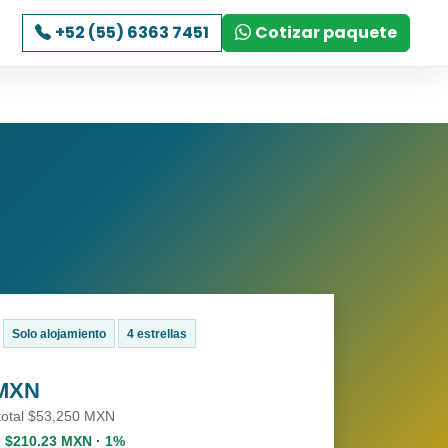
+52 (55) 6363 7451
Cotizar paquete
Solo alojamiento
4 estrellas
 MXN
 total $53,250 MXN
. $210.23 MXN · 1%