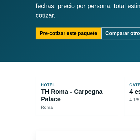
fechas, precio por persona, total est
cotizar.
Pre-cotizar este paquete
Comparar otro
HOTEL
CAT
TH Roma - Carpegna
4 e
Palace
4.1/
Roma