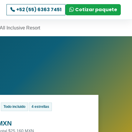
+52 (55) 6363 7451
Cotizar paquete
ll Inclusive Resort
Todo incluido
4 estrellas
 MXN
 total $25,160 MXN