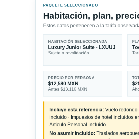
PAQUETE SELECCIONADO
Habitación, plan, prec
Estos datos pertenecen a la tarifa observada
HABITACIÓN SELECCIONADA
PL
Luxury Junior Suite - LXUUJ
To
Sujeta a revalidación
Tar
PRECIO POR PERSONA
TO
$12,580 MXN
$2
Antes $13,116 MXN
Aho
Incluye esta referencia:
Vuelo redondo in
incluido · Impuestos de hotel incluidos 
Articulo Personal incluido.
No asumir incluido:
Traslados aeropuerto