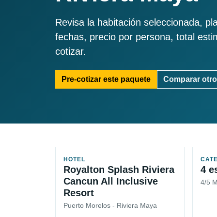
Revisa la habitación seleccionada, pl
fechas, precio por persona, total est
cotizar.
Pre-cotizar este paquete
Comparar otro
HOTEL
CAT
Royalton Splash Riviera
4 e
Cancun All Inclusive
4/5 
Resort
Puerto Morelos - Riviera Maya