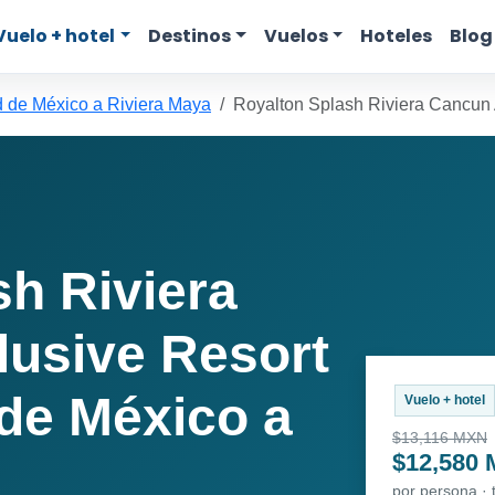
Vuelo + hotel
Destinos
Vuelos
Hoteles
Blog
 de México a Riviera Maya
Royalton Splash Riviera Cancun A
sh Riviera
lusive Resort
de México a
Vuelo + hotel
$13,116 MXN
$12,580
por persona ·