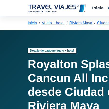
Inicio
Inicio
Vuelo + hotel
Riviera Maya
Ciudad
Detalle de paquete vuelo + hotel
Royalton Spla
Cancun All Inc
desde Ciudad 
Riviera Maya