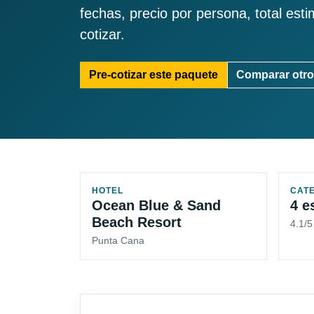
fechas, precio por persona, total est
cotizar.
Pre-cotizar este paquete
Comparar otro
HOTEL
CAT
Ocean Blue & Sand
4 e
Beach Resort
4.1/
Punta Cana