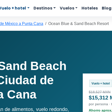
Vuelo + hotel
Destinos
Vuelos
Hoteles
Blog
de México a Punta Cana
Ocean Blue & Sand Beach Resort
 Sand Beach
Ciudad de
Vuelo + hotel
a Cana
$18,527 MXN
$15,312
por persona ·
an de alimentos, vuelo redondo,
Ahorro aprox