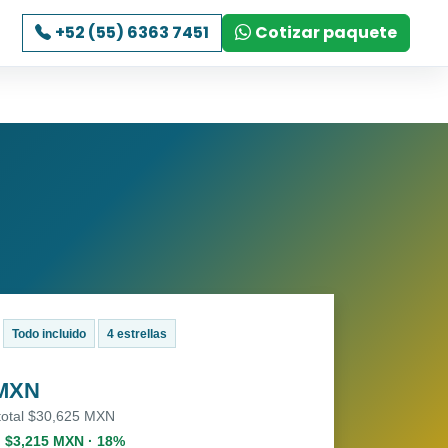
+52 (55) 6363 7451
Cotizar paquete
Todo incluido
4 estrellas
 MXN
 total $30,625 MXN
. $3,215 MXN · 18%