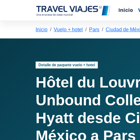
Inicio
Inicio
Vuelo + hotel
Pars
Ciudad de Méxi
Detalle de paquete vuelo + hotel
Hôtel du Louvr
Unbound Colle
Hyatt desde C
México a Pars