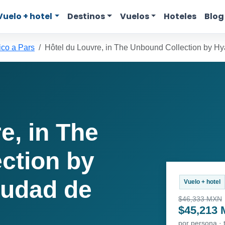
Vuelo + hotel
Destinos
Vuelos
Hoteles
Blog
co a Pars
Hôtel du Louvre, in The Unbound Collection by Hy
e, in The
ction by
iudad de
Vuelo + hotel
$46,333 MXN
$45,213
por persona ·