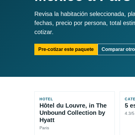
Revisa la habitación seleccionada, pl
fechas, precio por persona, total est
cotizar.
Pre-cotizar este paquete
Comparar otro
HOTEL
CAT
Hôtel du Louvre, in The
5 e
Unbound Collection by
4.3/
Hyatt
Paris