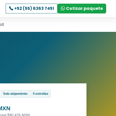
+52 (55) 6363 7451
Cotizar paquete
att
Solo alojamiento
5 estrellas
 MXN
 total $90,426 MXN