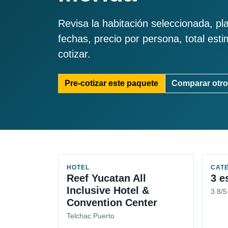
Revisa la habitación seleccionada, pl
fechas, precio por persona, total est
cotizar.
Pre-cotizar este paquete
Comparar otro
HOTEL
CAT
Reef Yucatan All
3 e
Inclusive Hotel &
3.8/
Convention Center
Telchac Puerto