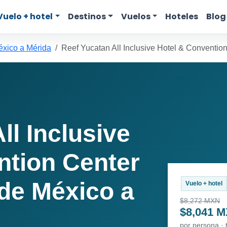
Vuelo + hotel
Destinos
Vuelos
Hoteles
Blog
xico a Mérida
Reef Yucatan All Inclusive Hotel & Conventio
ll Inclusive
ntion Center
de México a
Vuelo + hotel
$8,272 MXN
$8,041 
por persona ·