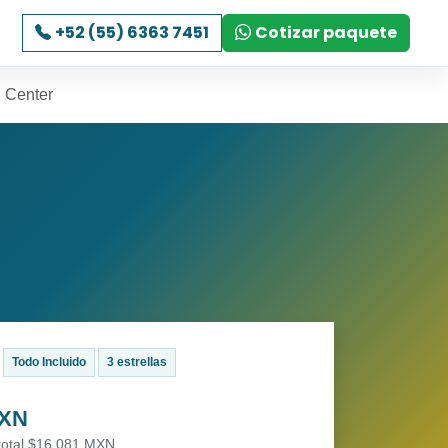
+52 (55) 6363 7451
Cotizar paquete
n Center
Todo Incluido
3 estrellas
MXN
 total $16,081 MXN