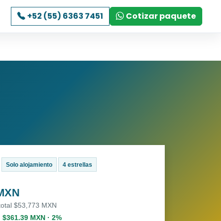
+52 (55) 6363 7451
Cotizar paquete
Solo alojamiento
4 estrellas
 MXN
 total $53,773 MXN
. $361.39 MXN · 2%