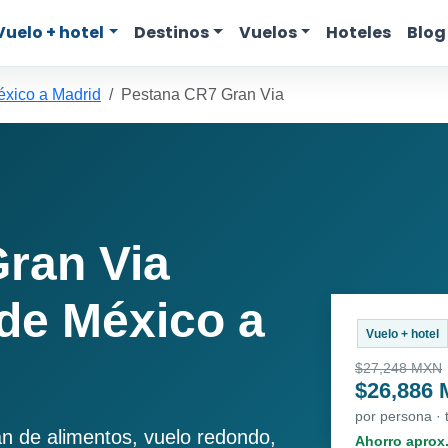
Vuelo + hotel
Destinos
Vuelos
Hoteles
Blog
xico a Madrid
Pestana CR7 Gran Via
ran Via
de México a
Vuelo + hotel
$27,248 MXN
$26,886
por persona ·
an de alimentos, vuelo redondo,
Ahorro aprox