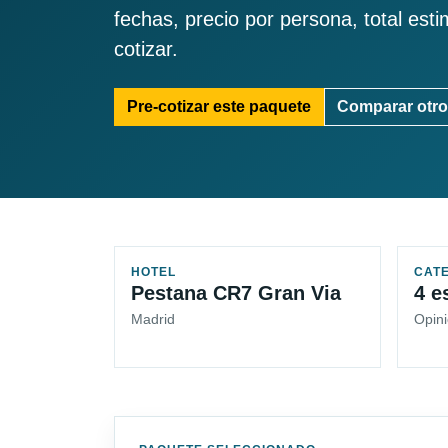
fechas, precio por persona, total est
cotizar.
Pre-cotizar este paquete
Comparar otro
HOTEL
CAT
Pestana CR7 Gran Via
4 e
Madrid
Opini