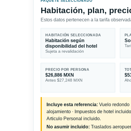
PAQUETE SELECCIONADO
Habitación, plan, prec
Estos datos pertenecen a la tarifa observada
HABITACIÓN SELECCIONADA
PL
Habitación según
So
Tar
disponibilidad del hotel
Sujeta a revalidación
PRECIO POR PERSONA
TO
$26,886 MXN
$5
Antes $27,248 MXN
Aho
Incluye esta referencia:
Vuelo redondo in
alojamiento · Impuestos de hotel incluid
Articulo Personal incluido.
No asumir incluido:
Traslados aeropuerto