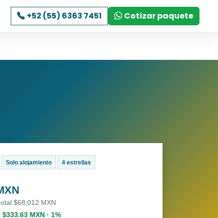
+52 (55) 6363 7451
Cotizar paquete
Solo alojamiento
4 estrellas
 MXN
 total $68,012 MXN
. $333.63 MXN · 1%