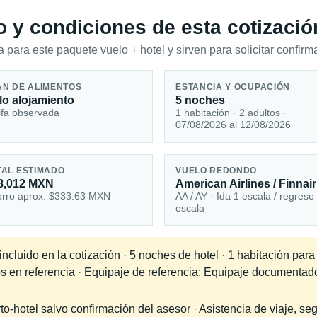
io y condiciones de esta cotizació
 para este paquete vuelo + hotel y sirven para solicitar confirma
AN DE ALIMENTOS
ESTANCIA Y OCUPACIÓN
lo alojamiento
5 noches
ifa observada
1 habitación · 2 adultos ·
07/08/2026 al 12/08/2026
TAL ESTIMADO
VUELO REDONDO
8,012 MXN
American Airlines / Finnair
rro aprox. $333.63 MXN
AA / AY · Ida 1 escala / regreso
escala
cluido en la cotización · 5 noches de hotel · 1 habitación para
os en referencia · Equipaje de referencia: Equipaje documentad
-hotel salvo confirmación del asesor · Asistencia de viaje, seg