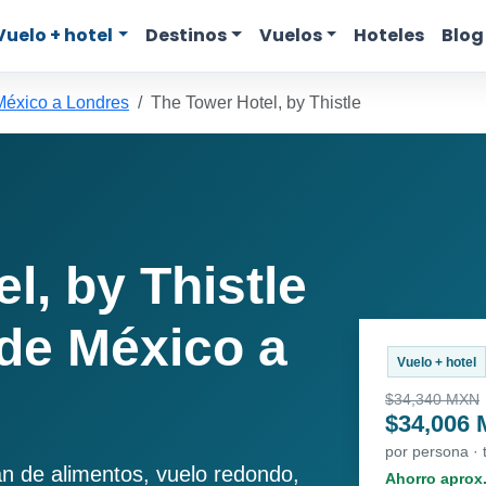
Vuelo + hotel
Destinos
Vuelos
Hoteles
Blog
México a Londres
The Tower Hotel, by Thistle
l, by Thistle
de México a
Vuelo + hotel
$34,340 MXN
$34,006
por persona ·
an de alimentos, vuelo redondo,
Ahorro aprox