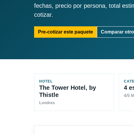
fechas, precio por persona, total est
cotizar.
Pre-cotizar este paquete
Comparar otro
HOTEL
CAT
The Tower Hotel, by
4 e
Thistle
4/5 
Londres