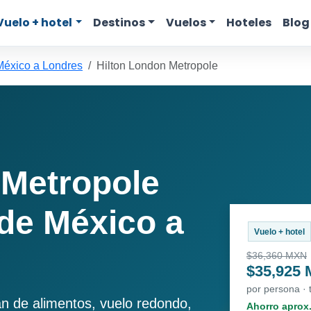
Vuelo + hotel
Destinos
Vuelos
Hoteles
Blog
México a Londres
Hilton London Metropole
 Metropole
de México a
Vuelo + hotel
$36,360 MXN
$35,925
por persona ·
an de alimentos, vuelo redondo,
Ahorro aprox