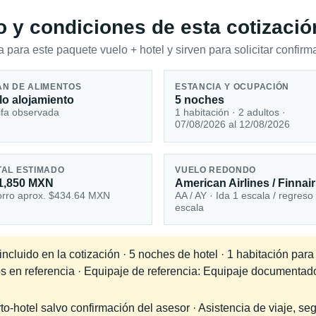
io y condiciones de esta cotizació
 para este paquete vuelo + hotel y sirven para solicitar confirma
AN DE ALIMENTOS
ESTANCIA Y OCUPACIÓN
lo alojamiento
5 noches
ifa observada
1 habitación · 2 adultos ·
07/08/2026 al 12/08/2026
TAL ESTIMADO
VUELO REDONDO
1,850 MXN
American Airlines / Finnair
rro aprox. $434.64 MXN
AA / AY · Ida 1 escala / regreso
escala
cluido en la cotización · 5 noches de hotel · 1 habitación para
os en referencia · Equipaje de referencia: Equipaje documentad
-hotel salvo confirmación del asesor · Asistencia de viaje, seg