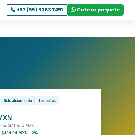
+52 (55) 6363 7451
Cotizar paquete
Solo alojamiento
4 estrellas
 MXN
 total $71,850 MXN
. $434.64 MXN · 2%