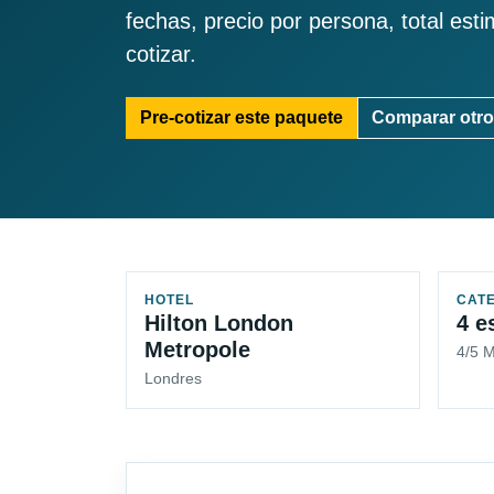
fechas, precio por persona, total est
cotizar.
Pre-cotizar este paquete
Comparar otro
HOTEL
CAT
Hilton London
4 e
Metropole
4/5 
Londres