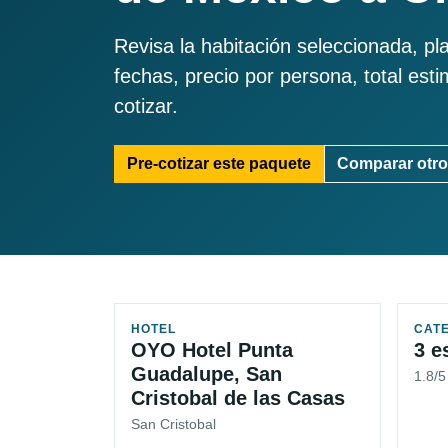
Revisa la habitación seleccionada, pl
fechas, precio por persona, total est
cotizar.
Pre-cotizar este paquete
Comparar otro
HOTEL
CAT
OYO Hotel Punta
3 e
Guadalupe, San
1.8/5
Cristobal de las Casas
San Cristobal