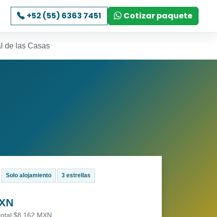
+52 (55) 6363 7451
Cotizar paquete
l de las Casas
Solo alojamiento
3 estrellas
MXN
 total $8,162 MXN