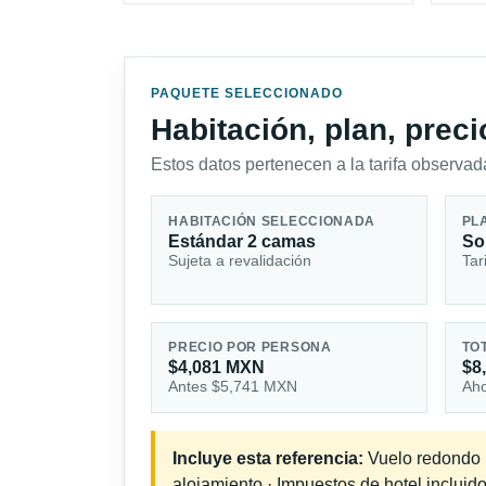
PAQUETE SELECCIONADO
Habitación, plan, prec
Estos datos pertenecen a la tarifa observada
HABITACIÓN SELECCIONADA
PL
Estándar 2 camas
So
Sujeta a revalidación
Tar
PRECIO POR PERSONA
TO
$4,081 MXN
$8
Antes $5,741 MXN
Aho
Incluye esta referencia:
Vuelo redondo in
alojamiento · Impuestos de hotel incluido