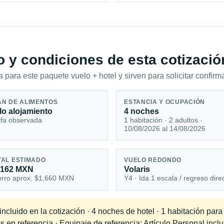
io y condiciones de esta cotizació
 para este paquete vuelo + hotel y sirven para solicitar confirma
AN DE ALIMENTOS
ESTANCIA Y OCUPACIÓN
lo alojamiento
4 noches
ifa observada
1 habitación · 2 adultos ·
10/08/2026 al 14/08/2026
TAL ESTIMADO
VUELO REDONDO
,162 MXN
Volaris
rro aprox. $1,660 MXN
Y4 · Ida 1 escala / regreso dire
cluido en la cotización · 4 noches de hotel · 1 habitación para
s en referencia · Equipaje de referencia: Artículo Personal inclu