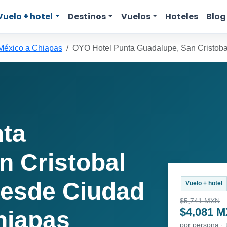
Vuelo + hotel
Destinos
Vuelos
Hoteles
Blog
México a Chiapas
OYO Hotel Punta Guadalupe, San Cristoba
ta
n Cristobal
desde Ciudad
Vuelo + hotel
$5,741 MXN
$4,081 
hiapas
por persona ·