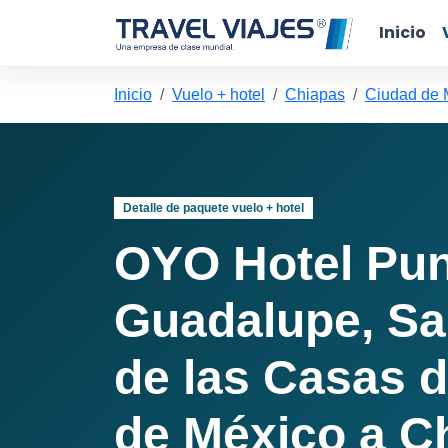
Inicio
Inicio
Vuelo + hotel
Chiapas
Ciudad de 
Detalle de paquete vuelo + hotel
OYO Hotel Pun
Guadalupe, Sa
de las Casas 
de México a C