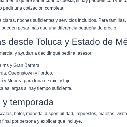
lmente quiere saber cuánto cuesta, si hay paquete con vuelo,
 pedir una cotización completa.
 claras, noches suficientes y servicios incluidos. Para familias,
os pueden pesar más que una diferencia pequeña de precio.
s desde Toluca y Estado de Mé
ercial y ayudan a decidir qué pedir al asesor:
irns y Gran Barrera.
ua, Queenstown y fiordos.
í y Moorea para luna de miel y lujo.
as largas si hay tiempo suficiente.
o y temporada
scalas, hotel, moneda, disponibilidad, impuestos, maletas, visit
 final por persona y explicar qué incluye.