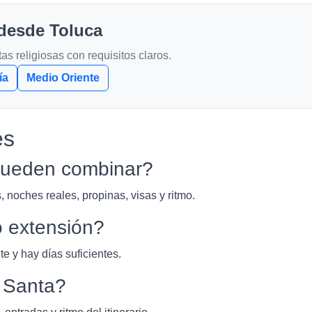
 desde Toluca
s religiosas con requisitos claros.
ía
Medio Oriente
es
 pueden combinar?
, noches reales, propinas, visas y ritmo.
 extensión?
te y hay días suficientes.
a Santa?