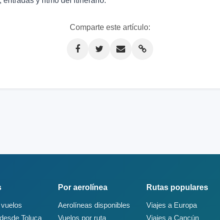
entradas y ritmo del itinerario.
Comparte este artículo:
s
Por aerolínea
Rutas populares
 vuelos
Aerolíneas disponibles
Viajes a Europa
 desde Toluca
Vuelos por ruta
Viajes a Cancún